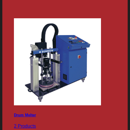
Drum Melter
2 Products