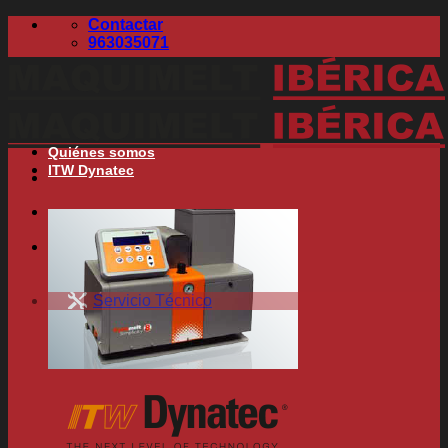
Skip
Contactar
to
963035071
content
Quiénes somos
ITW Dynatec
Search
for:
Servicio Técnico