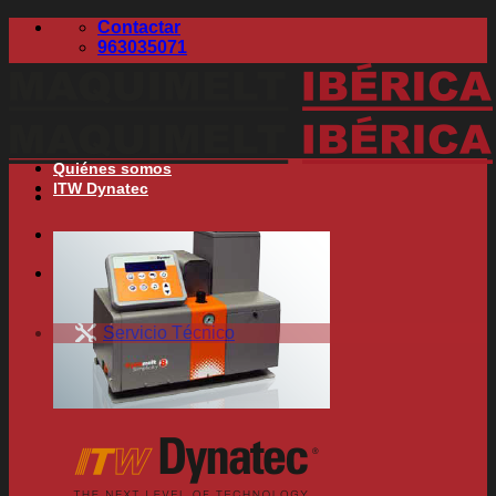
Skip
Contactar
to
963035071
content
Quiénes somos
ITW Dynatec
Search
for:
Servicio Técnico