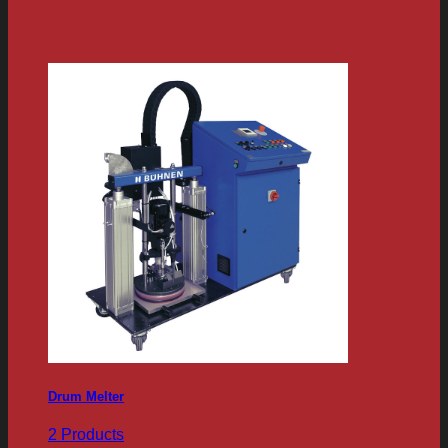
Drum Melter
2 Products